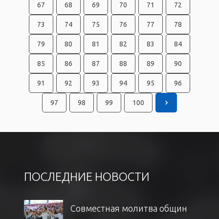
67
68
69
70
71
72
73
74
75
76
77
78
79
80
81
82
83
84
85
86
87
88
89
90
91
92
93
94
95
96
97
98
99
100
ПОСЛЕДНИЕ НОВОСТИ
Совместная молитва общин