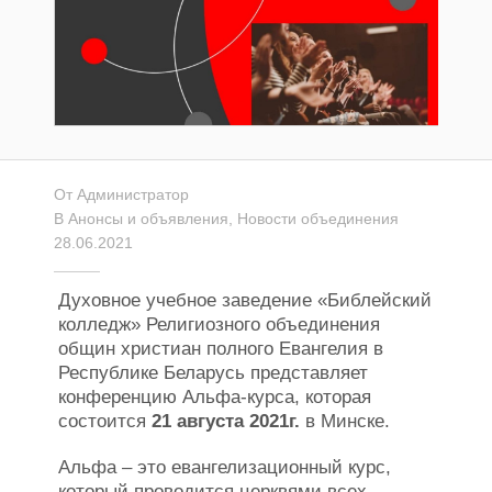
От
Администратор
В
Анонсы и объявления
,
Новости объединения
28.06.2021
Духовное учебное заведение «Библейский
колледж» Религиозного объединения
общин христиан полного Евангелия в
Республике Беларусь представляет
конференцию Альфа-курса, которая
состоится
21 августа 2021г.
в Минске.
Альфа – это евангелизационный курс,
который проводится церквями всех