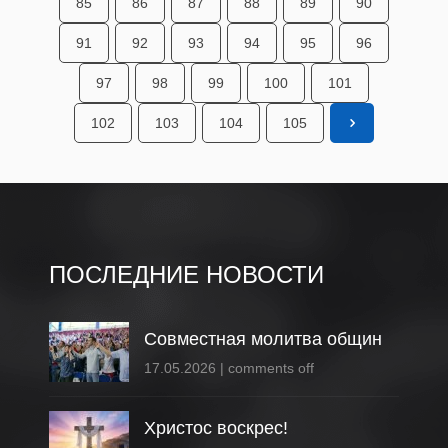
85
86
87
88
89
90
91
92
93
94
95
96
97
98
99
100
101
102
103
104
105
ПОСЛЕДНИЕ НОВОСТИ
Совместная молитва общин
17.05.2026
|
comments off
Христос воскрес!