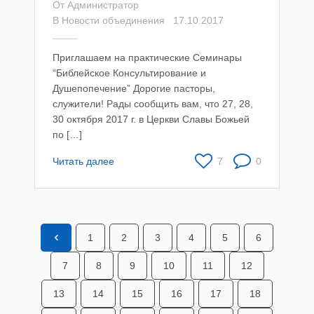
От
Администратор
В
Новости объединения
17.10.2017
Приглашаем на практические Семинары
“Библейское Консультирование и
Душепопечение” Дорогие пасторы,
служители! Рады сообщить вам, что 27, 28,
30 октября 2017 г. в Церкви Славы Божьей
по […]
Читать далее
7
0
1
2
3
4
5
6
7
8
9
10
11
12
13
14
15
16
17
18