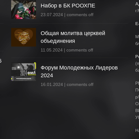
А
Набор в БК РООХПЕ
г
23.07.2024
|
comments off
E
Общая молитва церквей
М
объединения
б
11.05.2024
|
comments off
Р
6
(
Форум Молодежных Лидеров
б
2024
Р
16.01.2024
|
comments off
П
р
О
B
У
Н