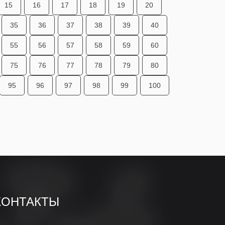
15
16
17
18
19
20
35
36
37
38
39
40
55
56
57
58
59
60
75
76
77
78
79
80
95
96
97
98
99
100
КОНТАКТЫ