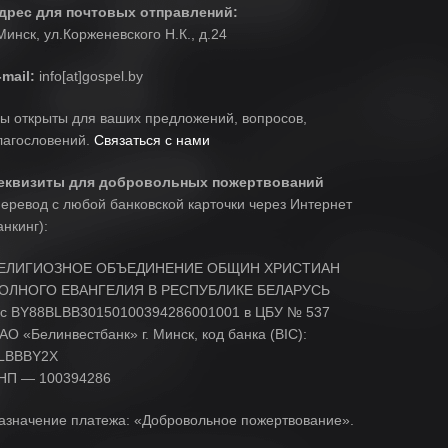
дрес для почтовых отправлений:
.Минск, ул.Корженевского Н.К., д.24
-mail:
info[at]gospel.by
ы открыты для ваших предложений, вопросов,
лагословений.
Связаться с нами
еквизиты для добровольных пожертвований
перевод с любой банковской карточки через Интернет
анкинг):
ЕЛИГИОЗНОЕ ОБЪЕДИНЕНИЕ ОБЩИН ХРИСТИАН
ОЛНОГО ЕВАНГЕЛИЯ В РЕСПУБЛИКЕ БЕЛАРУСЬ
/c BY88BLBB30150100394286001001 в ЦБУ № 537
АО «Белинвестбанк» г. Минск, код банка (BIC):
LBBBY2X
НП — 100394286
азначение платежа: «Добровольное пожертвование».